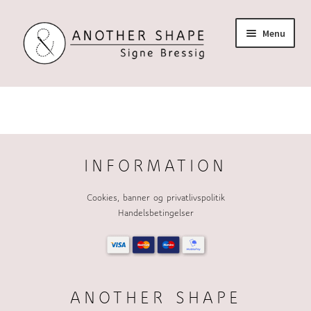
Spring
Spring
Menu
til
til
navigation
indhold
Forside
Om
Kurser
INFORMATION
Blog
Cookies, banner og privatlivspolitik
Handelsbetingelser
Shop
ANOTHER SHAPE